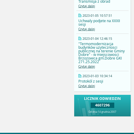
Transmisja z obrad
Czytaj dalej
2023-01-05 10:57:51
Uchwaly podjete na XXXII
sesji
Czytaj dalej
2023-01-04 12:46:15
"Termomodernizacja
budynków uzytecznosci
publicznej na terenie Gminy
Dobre" - w miejscowosci
Brzozowica gm.Dobre GKI
271.25.2022
Czytaj dalej
2023-01-03 10:34:14
Protokól z sesji
Czytaj dalej
LICZNIK ODWIEDZIN
4607296
Od dnia 14 grudnia 2007