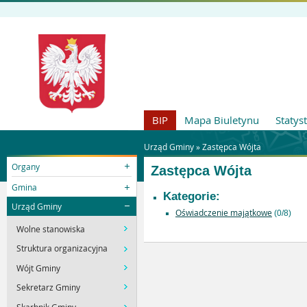
BIP
Mapa Biuletynu
Statys
Urząd Gminy »
Zastępca Wójta
Organy
Zastępca Wójta
Gmina
Kategorie:
Urząd Gminy
Oświadczenie majątkowe
(0/8)
Wolne stanowiska
Struktura organizacyjna
Wójt Gminy
Sekretarz Gminy
Skarbnik Gminy