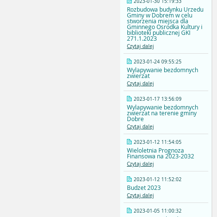
2023-01-30 15:19:33
Rozbudowa budynku Urzedu
Gminy w Dobrem w celu
stworzenia miejsca dla
Gminnego Osrodka Kultury i
biblioteki publicznej GKI
271.1.2023
Czytaj dalej
2023-01-24 09:55:25
Wylapywanie bezdomnych
zwierzat
Czytaj dalej
2023-01-17 13:56:09
Wylapywanie bezdomnych
zwierzat na terenie gminy
Dobre
Czytaj dalej
2023-01-12 11:54:05
Wieloletnia Prognoza
Finansowa na 2023-2032
Czytaj dalej
2023-01-12 11:52:02
Budzet 2023
Czytaj dalej
2023-01-05 11:00:32